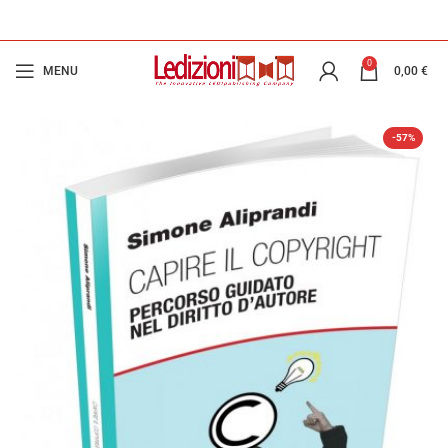
0
MENU
0,00
€
-57%