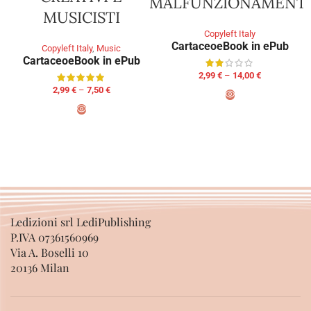
MALFUNZIONAMENTI
MUSICISTI
Copyleft Italy
Cartaceo
eBook in ePub
Copyleft Italy
,
Music
Cartaceo
eBook in ePub
2,99
€
–
14,00
€
2,99
€
–
7,50
€
SELECT OPTIONS
SELECT OPTIONS
Ledizioni srl LediPublishing
P.IVA 07361560969
Via A. Boselli 10
20136 Milan