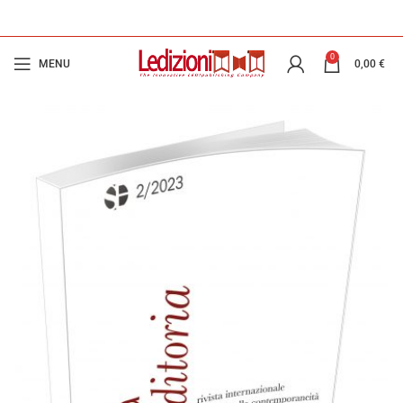
0
MENU
0,00
€