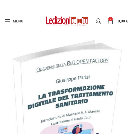
0
MENU
0,00
€