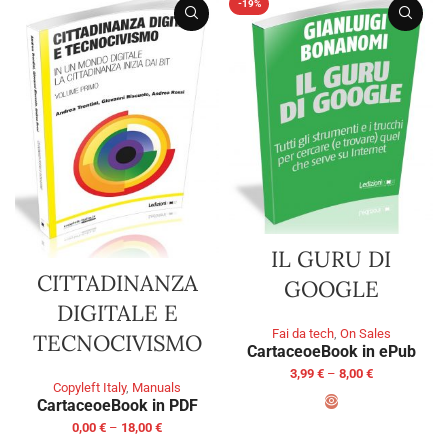
-19%
IL GURU DI
CITTADINANZA
GOOGLE
DIGITALE E
Fai da tech
,
On Sales
TECNOCIVISMO
Cartaceo
eBook in ePub
3,99
€
–
8,00
€
Copyleft Italy
,
Manuals
Cartaceo
eBook in PDF
0,00
€
–
18,00
€
SELECT OPTIONS