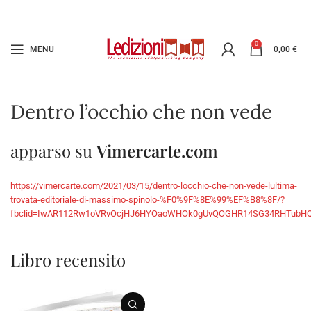
0
MENU
0,00
€
Dentro l’occhio che non vede
apparso su
Vimercarte.com
https://vimercarte.com/2021/03/15/dentro-locchio-che-non-vede-lultima-
trovata-editoriale-di-massimo-spinolo-%F0%9F%8E%99%EF%B8%8F/?
fbclid=IwAR112Rw1oVRvOcjHJ6HYOaoWHOk0gUvQOGHR14SG34RHTubH
Libro recensito