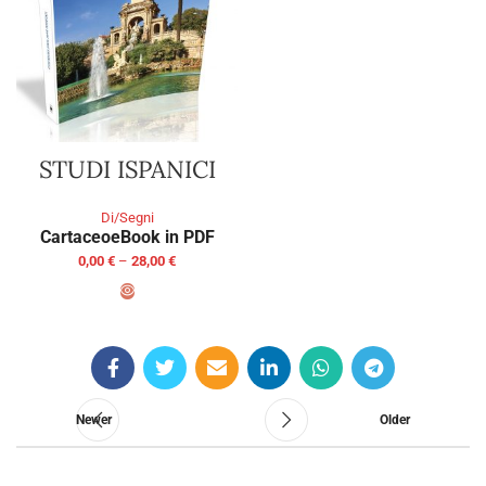
STUDI ISPANICI
Di/Segni
Cartaceo
eBook in PDF
0,00
€
–
28,00
€
SELECT OPTIONS
Newer
Older