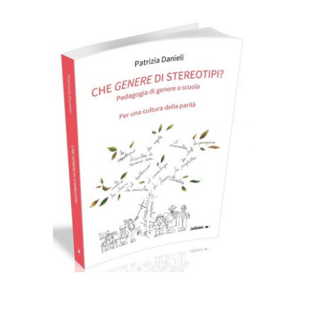
Cartaceo
eBook in ePub
7,99
€
16,00
€
Select options