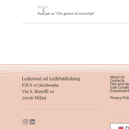
Newer
Podcast su “Che genere di stereotipi”
About Us
Ledizioni srl LediPublishing
Contacts
P.IVA 07361560969
FAQ and He
Sale Condit
Via A. Boselli 10
Download th
20136 Milan
Privacy Pol
En