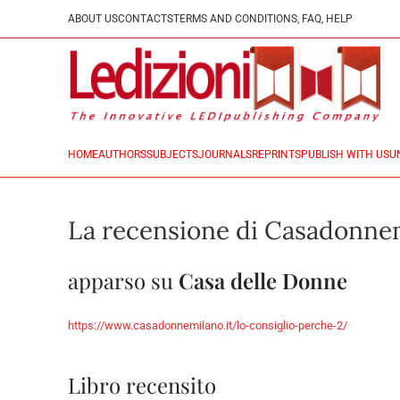
ABOUT US
CONTACTS
TERMS AND CONDITIONS, FAQ, HELP
HOME
AUTHORS
SUBJECTS
JOURNALS
REPRINTS
PUBLISH WITH US
U
La recensione di Casadonnem
apparso su
Casa delle Donne
https://www.casadonnemilano.it/lo-consiglio-perche-2/
Libro recensito