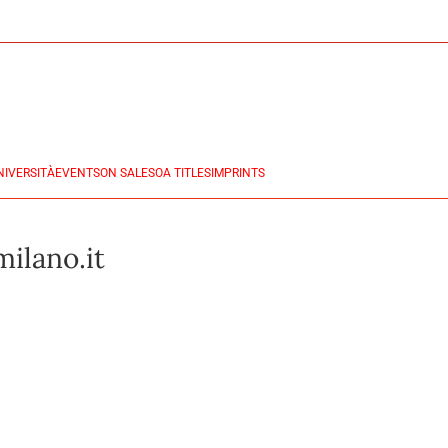
NIVERSITÀ
EVENTS
ON SALES
OA TITLES
IMPRINTS
ilano.it