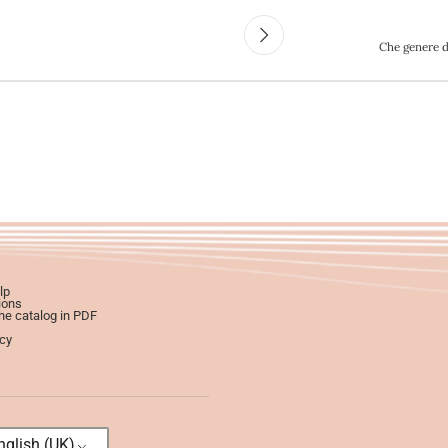
Che genere di
lp
ions
e catalog in PDF
icy
glish (UK)