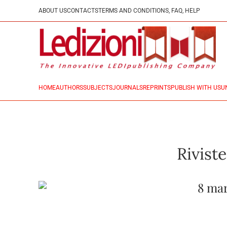
ABOUT US
CONTACTS
TERMS AND CONDITIONS, FAQ, HELP
HOME
AUTHORS
SUBJECTS
JOURNALS
REPRINTS
PUBLISH WITH US
U
Riviste
8 mar