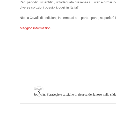
Per i periodici scientifici, un’adeguata presenza sul web è ormai i
diverse soluzioni possibili, oggi, in Italia?
Nicola Cavalli di Ledizioni, insieme ad altri partecipanti, ne parlerà
Maggiori informazioni
Newer
Job War. Strategie e tattiche di ricerca del lavoro nella sfid