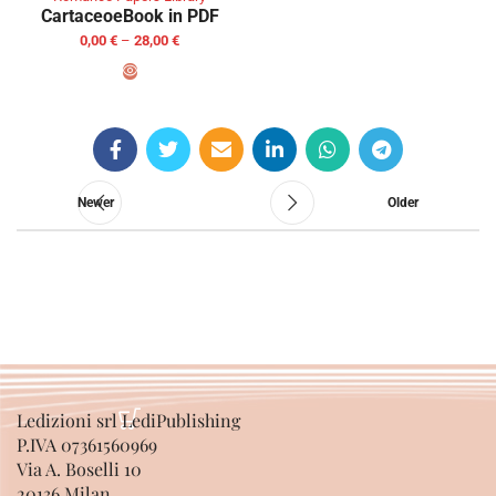
Cartaceo
eBook in PDF
0,00
€
–
28,00
€
SELECT OPTIONS
Newer
Older
Ledizioni srl LediPublishing
P.IVA 07361560969
Via A. Boselli 10
20136 Milan