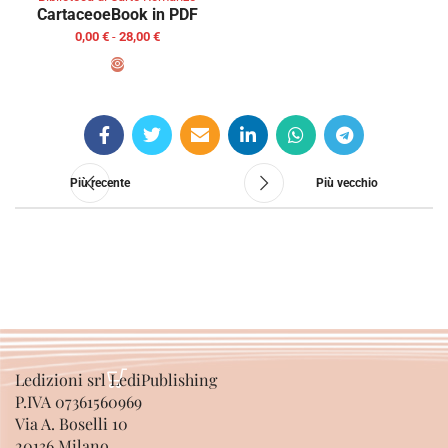
Cartaceo
eBook in PDF
0,00
€
-
28,00
€
SCEGLI
Più recente
Più vecchio
Ledizioni srl LediPublishing
P.IVA 07361560969
Via A. Boselli 10
20136 Milano