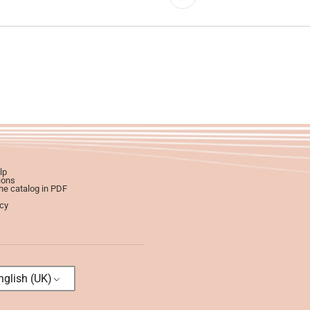
lp
ions
e catalog in PDF
icy
glish (UK)