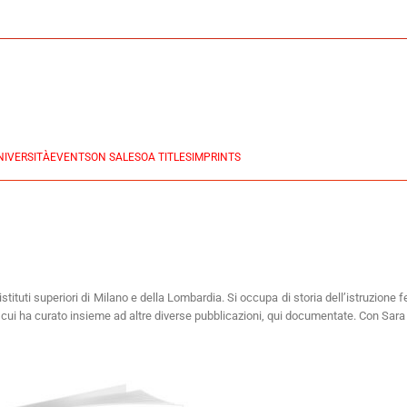
NIVERSITÀ
EVENTS
ON SALES
OA TITLES
IMPRINTS
 istituti superiori di Milano e della Lombardia. Si occupa di storia dell’istruzione 
r cui ha curato insieme ad altre diverse pubblicazioni, qui documentate. Con Sara 