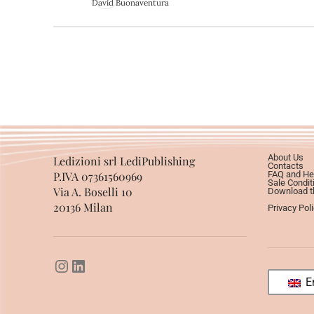
David Buonaventura
About Us
Ledizioni srl LediPublishing
Contacts
P.IVA 07361560969
FAQ and He
Sale Condit
Via A. Boselli 10
Download th
20136 Milan
Privacy Pol
En