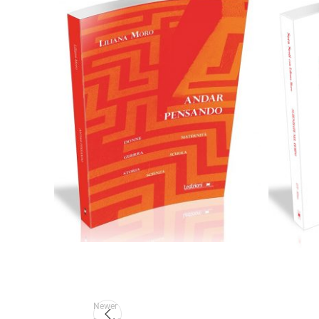
Cartaceo
eBook in ePub
6,99
€
14,90
€
C
Select options
Newer