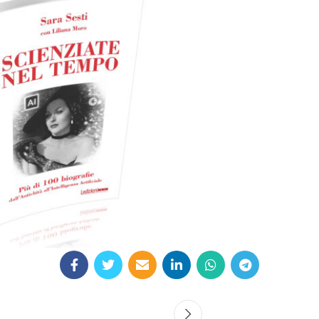
artaceo
eBook in ePub
6,99
€
16,00
€
Select options