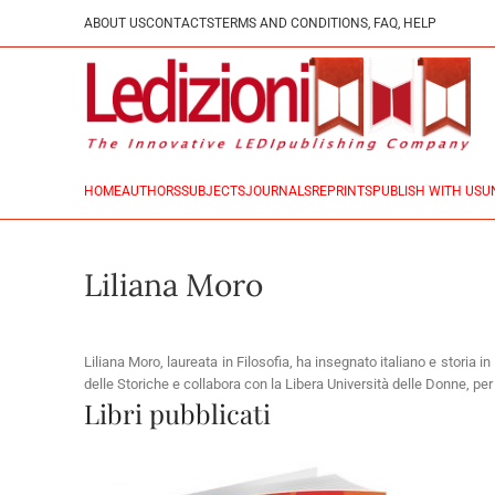
ABOUT US
CONTACTS
TERMS AND CONDITIONS, FAQ, HELP
HOME
AUTHORS
SUBJECTS
JOURNALS
REPRINTS
PUBLISH WITH US
U
Liliana Moro
Liliana Moro, laureata in Filosofia, ha insegnato italiano e storia in
delle Storiche e collabora con la Libera Università delle Donne, pe
Libri pubblicati