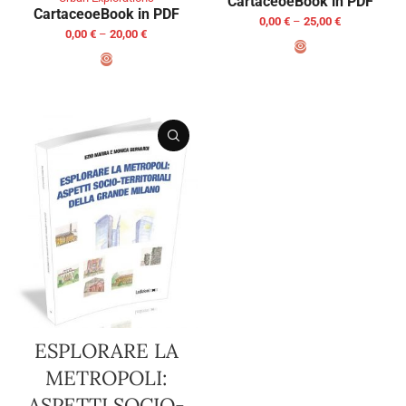
Cartaceo
eBook in PDF
Cartaceo
eBook in PDF
0,00
€
–
25,00
€
0,00
€
–
20,00
€
SELECT OPTIONS
SELECT OPTIONS
ESPLORARE LA
METROPOLI:
ASPETTI SOCIO-