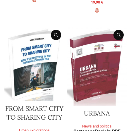
19,90
€
ADD TO BASKET
ADD TO BASKET
FROM SMART CITY
URBANA
TO SHARING CITY
News and politics
Urban Explorations