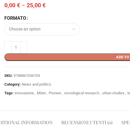
0,00
€
–
25,00
€
FORMATO
ADD TO
SKU:
9788867056705
Category:
News and politics
Tags:
innovazione
,
Milan
,
Pioneer
,
sociological research
,
urban studies
,
t
DITIONAL INFORMATION
RECENSIONI UTENTI (0)
SPE