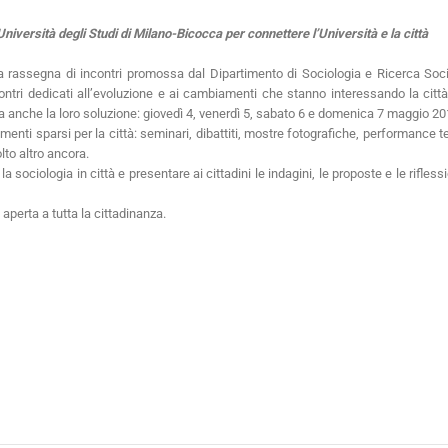
Università degli Studi di Milano-Bicocca per connettere l’Università e la città
 rassegna di incontri promossa dal Dipartimento di Sociologia e Ricerca Socia
incontri dedicati all’evoluzione e ai cambiamenti che stanno interessando la citt
ma anche la loro soluzione: giovedì 4, venerdì 5, sabato 6 e domenica 7 maggio 20
menti sparsi per la città: seminari, dibattiti, mostre fotografiche, performance tea
lto altro ancora.
ciologia in città e presentare ai cittadini le indagini, le proposte e le riflessi
aperta a tutta la cittadinanza.