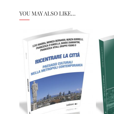
YOU MAY ALSO LIKE…
C
Cartaceo
eBook in PDF
0,00
€
22,00
€
Select options