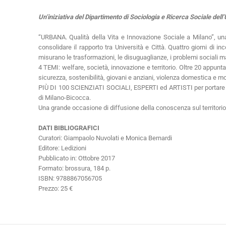
Un’iniziativa del Dipartimento di Sociologia e Ricerca Sociale dell’
“URBANA. Qualità della Vita e Innovazione Sociale a Milano”, una
consolidare il rapporto tra Università e Città. Quattro giorni di 
misurano le trasformazioni, le disuguaglianze, i problemi sociali 
4 TEMI: welfare, società, innovazione e territorio. Oltre 20 appunta
sicurezza, sostenibilità, giovani e anziani, violenza domestica e mo
PIÙ DI 100 SCIENZIATI SOCIALI, ESPERTI ed ARTISTI per portare la so
di Milano-Bicocca.
Una grande occasione di diffusione della conoscenza sul territorio 
DATI BIBLIOGRAFICI
Curatori: Giampaolo Nuvolati e Monica Bernardi
Editore: Ledizioni
Pubblicato in: Ottobre 2017
Formato: brossura, 184 p.
ISBN: 9788867056705
Prezzo: 25 €