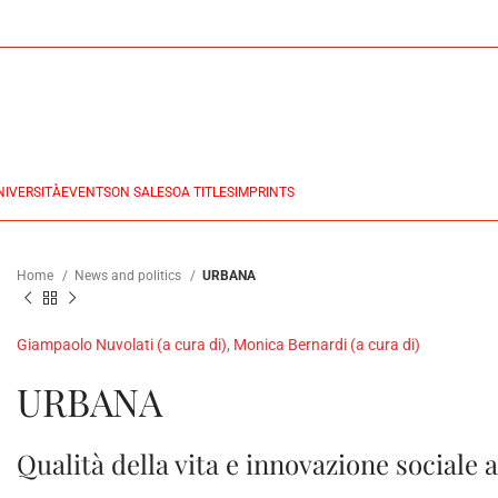
NIVERSITÀ
EVENTS
ON SALES
OA TITLES
IMPRINTS
Home
News and politics
URBANA
Giampaolo Nuvolati (a cura di)
,
Monica Bernardi (a cura di)
URBANA
Qualità della vita e innovazione sociale 