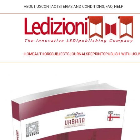
ABOUT US
CONTACTS
TERMS AND CONDITIONS, FAQ, HELP
HOME
AUTHORS
SUBJECTS
JOURNALS
REPRINTS
PUBLISH WITH US
U