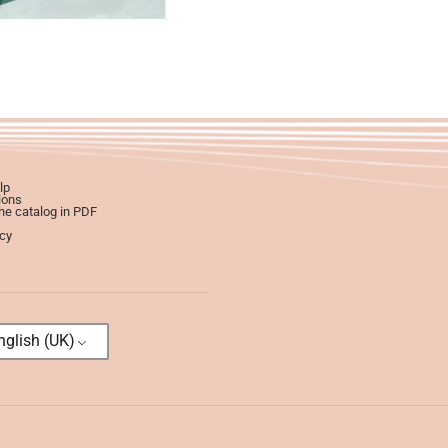
lp
ions
e catalog in PDF
icy
glish (UK)