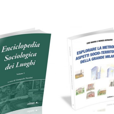
artaceo
eBook in ePub
eBook in PDF
Cartaceo
eBook in PD
0,00
€
40,00
€
0,00
€
22,00
€
Select options
Select options