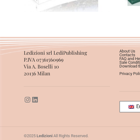
About Us
Ledizioni srl LediPublishing
Contacts
P.IVA 07361560969
FAQ and He
Sale Condit
Via A. Boselli 10
Download th
20136 Milan
Privacy Pol
En
©2025
Ledizioni
All Rights Reserved.