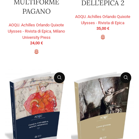
MULTIFORME
DELL’EPICA 2
PAGANO
AOQU. Achilles Orlando Quixote
Ulysses - Rivista di Epica
AOQU. Achilles Orlando Quixote
35,00
€
Ulysses - Rivista di Epica
,
Milano
University Press
24,00
€
ADD TO BASKET
ADD TO BASKET