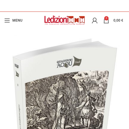
0
MENU
0,00
€