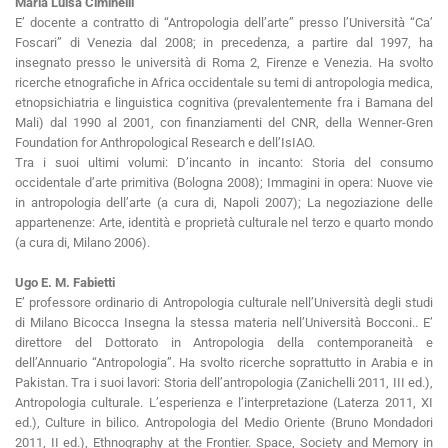
Maria Luisa Ciminelli
E’ docente a contratto di “Antropologia dell’arte” presso l’Università “Ca’
Foscari” di Venezia dal 2008; in precedenza, a partire dal 1997, ha
insegnato presso le università di Roma 2, Firenze e Venezia. Ha svolto
ricerche etnografiche in Africa occidentale su temi di antropologia medica,
etnopsichiatria e linguistica cognitiva (prevalentemente fra i Bamana del
Mali) dal 1990 al 2001, con finanziamenti del CNR, della Wenner-Gren
Foundation for Anthropological Research e dell’IsIAO.
Tra i suoi ultimi volumi: D’incanto in incanto: Storia del consumo
occidentale d’arte primitiva (Bologna 2008); Immagini in opera: Nuove vie
in antropologia dell’arte (a cura di, Napoli 2007); La negoziazione delle
appartenenze: Arte, identità e proprietà culturale nel terzo e quarto mondo
(a cura di, Milano 2006).
Ugo E. M. Fabietti
E’ professore ordinario di Antropologia culturale nell’Università degli studi
di Milano Bicocca Insegna la stessa materia nell’Università Bocconi.. E’
direttore del Dottorato in Antropologia della contemporaneità e
dell’Annuario “Antropologia”. Ha svolto ricerche soprattutto in Arabia e in
Pakistan. Tra i suoi lavori: Storia dell’antropologia (Zanichelli 2011, III ed.),
Antropologia culturale. L’esperienza e l’interpretazione (Laterza 2011, XI
ed.), Culture in bilico. Antropologia del Medio Oriente (Bruno Mondadori
2011, II ed.), Ethnography at the Frontier. Space, Society and Memory in