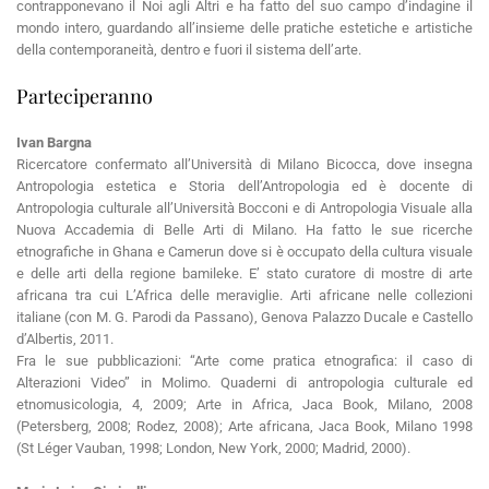
contrapponevano il Noi agli Altri e ha fatto del suo campo d’indagine il
mondo intero, guardando all’insieme delle pratiche estetiche e artistiche
della contemporaneità, dentro e fuori il sistema dell’arte.
Parteciperanno
Ivan Bargna
Ricercatore confermato all’Università di Milano Bicocca, dove insegna
Antropologia estetica e Storia dell’Antropologia ed è docente di
Antropologia culturale all’Università Bocconi e di Antropologia Visuale alla
Nuova Accademia di Belle Arti di Milano. Ha fatto le sue ricerche
etnografiche in Ghana e Camerun dove si è occupato della cultura visuale
e delle arti della regione bamileke. E’ stato curatore di mostre di arte
africana tra cui L’Africa delle meraviglie. Arti africane nelle collezioni
italiane (con M. G. Parodi da Passano), Genova Palazzo Ducale e Castello
d’Albertis, 2011.
Fra le sue pubblicazioni: “Arte come pratica etnografica: il caso di
Alterazioni Video” in Molimo. Quaderni di antropologia culturale ed
etnomusicologia, 4, 2009; Arte in Africa, Jaca Book, Milano, 2008
(Petersberg, 2008; Rodez, 2008); Arte africana, Jaca Book, Milano 1998
(St Léger Vauban, 1998; London, New York, 2000; Madrid, 2000).