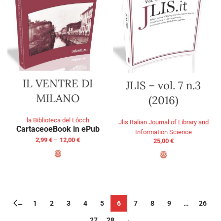
IL VENTRE DI
JLIS – vol. 7 n.3
MILANO
(2016)
la Biblioteca del Lôcch
Jlis Italian Journal of Library and
Cartaceo
eBook in ePub
Information Science
2,99
€
–
12,00
€
25,00
€
SELECT OPTIONS
ADD TO BASKET
←
1
2
3
4
5
6
7
8
9
…
26
27
28
→