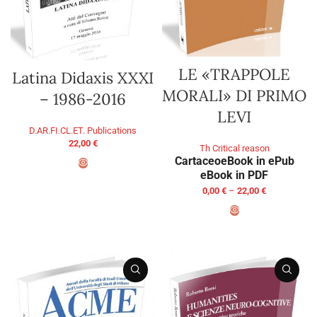
LE «TRAPPOLE
Latina Didaxis XXXI
MORALI» DI PRIMO
– 1986-2016
LEVI
D.AR.FI.CL.ET. Publications
22,00
€
Th Critical reason
Cartaceo
eBook in ePub
eBook in PDF
ADD TO BASKET
0,00
€
–
22,00
€
SELECT OPTIONS