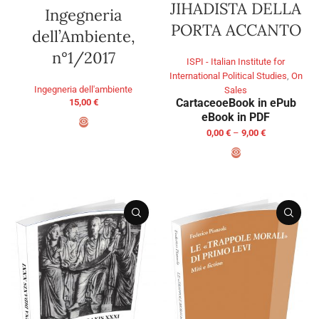
JIHADISTA DELLA
Ingegneria
PORTA ACCANTO
dell’Ambiente,
n°1/2017
ISPI - Italian Institute for
International Political Studies
,
On
Ingegneria dell'ambiente
Sales
Cartaceo
eBook in ePub
15,00
€
eBook in PDF
0,00
€
–
9,00
€
ADD TO BASKET
SELECT OPTIONS