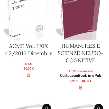
HUMANITIES E
ACME Vol. LXIX
SCIENZE NEURO-
n.2/2016 Dicembre
COGNITIVE
ACME
50,00
€
Th Critical reason
Cartaceo
eBook in ePub
6,99
€
–
18,00
€
ADD TO BASKET
SELECT OPTIONS