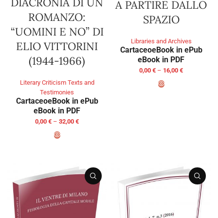
DIACRONIA DI UN
A PARTIRE DALLO
ROMANZO:
SPAZIO
“UOMINI E NO” DI
Libraries and Archives
ELIO VITTORINI
Cartaceo
eBook in ePub
(1944-1966)
eBook in PDF
0,00
€
–
16,00
€
Literary Criticism Texts and
Testimonies
SELECT OPTIONS
Cartaceo
eBook in ePub
eBook in PDF
0,00
€
–
32,00
€
SELECT OPTIONS