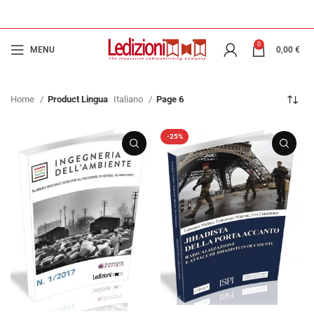
0
MENU
0,00
€
Home
Product Lingua
Italiano
Page 6
-25%