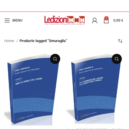
0
MENU
0,00
€
Home
Products tagged “Smuraglia”