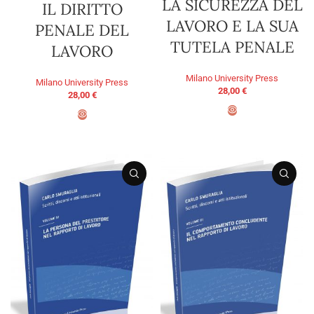
LA SICUREZZA DEL
IL DIRITTO
LAVORO E LA SUA
PENALE DEL
TUTELA PENALE
LAVORO
Milano University Press
Milano University Press
28,00
€
28,00
€
ADD TO BASKET
ADD TO BASKET