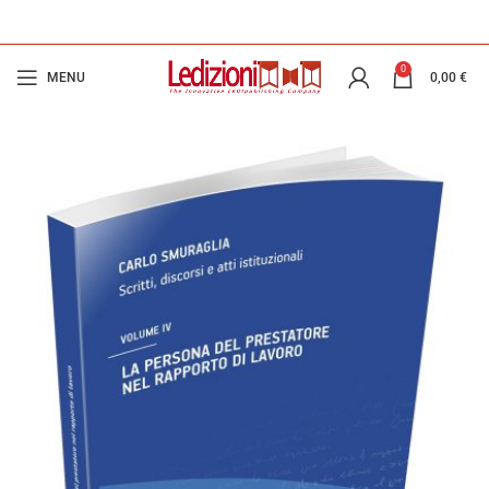
0
MENU
0,00
€