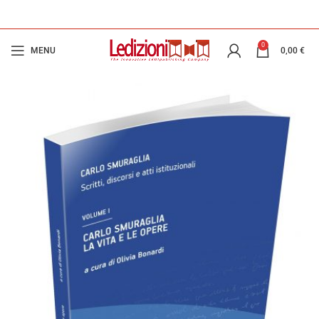
0
MENU
0,00
€