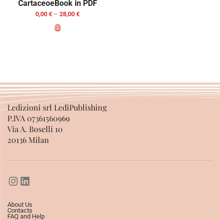
Cartaceo
eBook in PDF
0,00
€
–
28,00
€
SELECT OPTIONS
Ledizioni srl LediPublishing
P.IVA 07361560969
Via A. Boselli 10
20136 Milan
About Us
Contacts
FAQ and Help