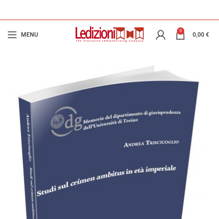
0
MENU
0,00
€