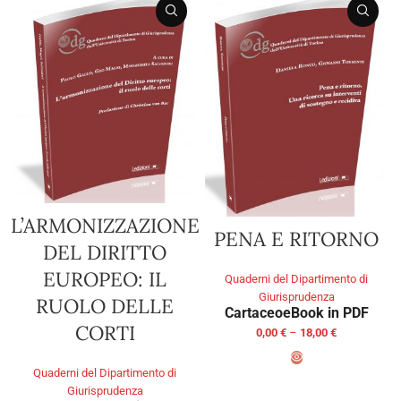
L’ARMONIZZAZIONE
PENA E RITORNO
DEL DIRITTO
EUROPEO: IL
Quaderni del Dipartimento di
Giurisprudenza
RUOLO DELLE
Cartaceo
eBook in PDF
CORTI
0,00
€
–
18,00
€
Quaderni del Dipartimento di
SELECT OPTIONS
Giurisprudenza