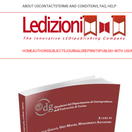
ABOUT US
CONTACTS
TERMS AND CONDITIONS, FAQ, HELP
HOME
AUTHORS
SUBJECTS
JOURNALS
REPRINTS
PUBLISH WITH US
U