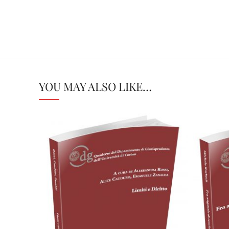
YOU MAY ALSO LIKE…
Cartaceo
eBook in PDF
0,00
€
18,00
€