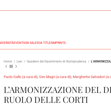
NIVERSITÀ
EVENTS
ON SALES
OA TITLES
IMPRINTS
Home
Law
Quaderni del Dipartimento di Giurisprudenza
L’ARMONIZZAZ
Paolo Gallo (a cura di)
,
Geo Magri (a cura di)
,
Margherita Salvadori (a c
L’ARMONIZZAZIONE DEL DI
RUOLO DELLE CORTI