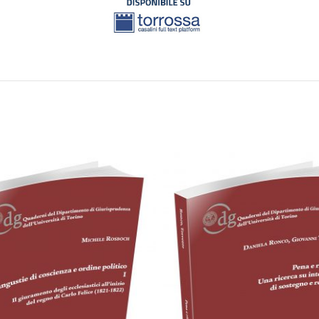
Cartaceo
eBook in PD
0,00
€
18,00
€
Cartaceo
eBook in PDF