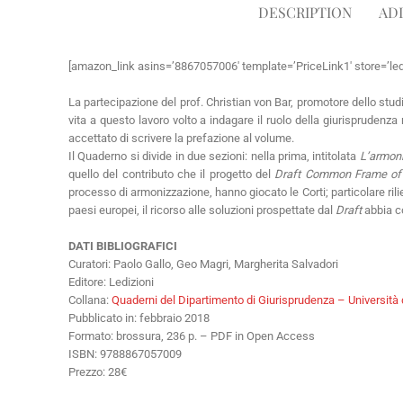
DESCRIPTION
AD
[amazon_link asins=’8867057006′ template=’PriceLink1′ store=’le
La partecipazione del prof. Christian von Bar, promotore dello st
vita a questo lavoro volto a indagare il ruolo della giurisprudenza
accettato di scrivere la prefazione al volume.
Il Quaderno si divide in due sezioni: nella prima, intitolata
L’armoni
quello del contributo che il progetto del
Draft Common Frame of
processo di armonizzazione, hanno giocato le Corti; particolare ril
paesi europei, il ricorso alle soluzioni prospettate dal
Draft
abbia co
DATI BIBLIOGRAFICI
Curatori: Paolo Gallo, Geo Magri, Margherita Salvadori
Editore: Ledizioni
Collana:
Quaderni del Dipartimento di Giurisprudenza – Università 
Pubblicato in: febbraio 2018
Formato: brossura, 236 p. – PDF in Open Access
ISBN: 9788867057009
Prezzo: 28€