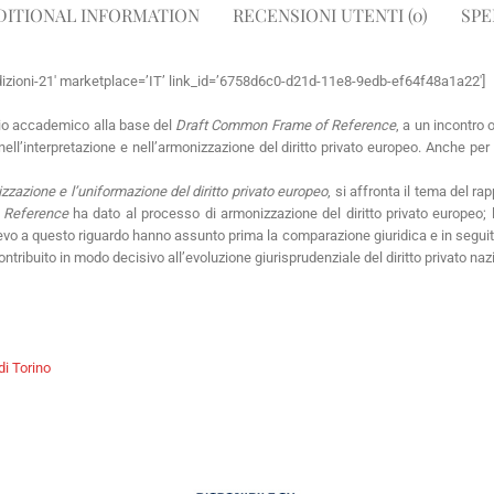
DITIONAL INFORMATION
RECENSIONI UTENTI (0)
SPE
dizioni-21′ marketplace=’IT’ link_id=’6758d6c0-d21d-11e8-9edb-ef64f48a1a22′]
udio accademico alla base del
Draft Common Frame of Reference
, a un incontro 
 nell’interpretazione e nell’armonizzazione del diritto privato europeo. Anche p
zzazione e l’uniformazione del diritto privato europeo
, si affronta il tema del rap
 Reference
ha dato al processo di armonizzazione del diritto privato europeo; 
ievo a questo riguardo hanno assunto prima la comparazione giuridica e in seguito
ntribuito in modo decisivo all’evoluzione giurisprudenziale del diritto privato naz
di Torino