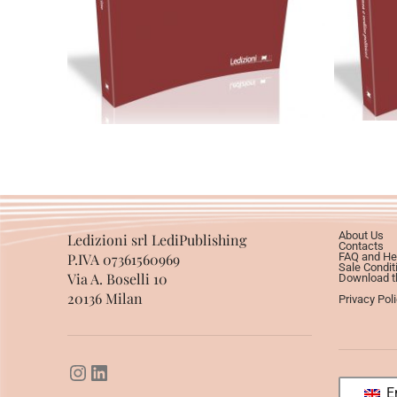
Select options
About Us
Ledizioni srl LediPublishing
Contacts
P.IVA 07361560969
FAQ and He
Sale Condit
Via A. Boselli 10
Download th
20136 Milan
Privacy Pol
En