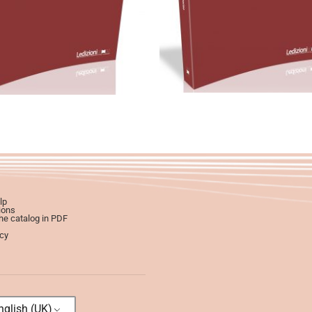
0,00
€
18,00
€
Select options
Select options
lp
ions
e catalog in PDF
icy
glish (UK)