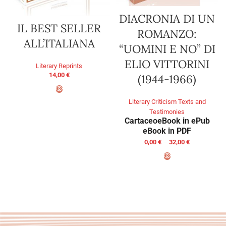
DIACRONIA DI UN
IL BEST SELLER
ROMANZO:
ALL’ITALIANA
“UOMINI E NO” DI
ELIO VITTORINI
Literary Reprints
14,00
€
(1944-1966)
Literary Criticism Texts and
ADD TO BASKET
Testimonies
Cartaceo
eBook in ePub
eBook in PDF
0,00
€
–
32,00
€
SELECT OPTIONS