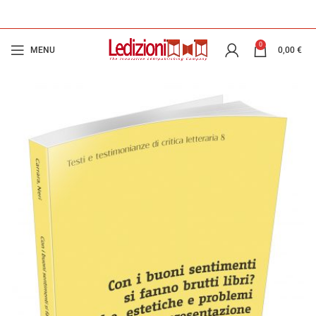
0
MENU
0,00
€