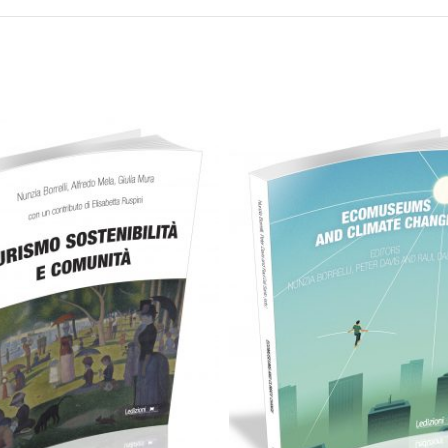
Cartaceo
eBook in eP
18,00
€
13,99
€
28,00
€
Add to basket
Select options