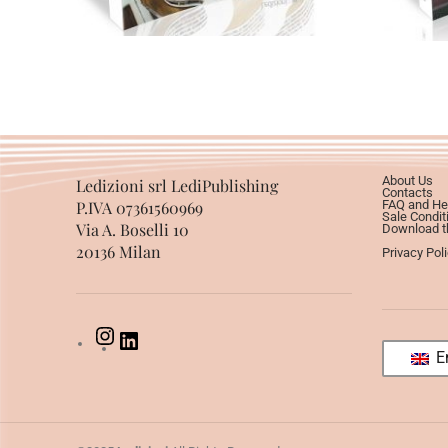
About Us
Ledizioni srl LediPublishing
Contacts
P.IVA 07361560969
FAQ and He
Sale Condit
Via A. Boselli 10
Download th
20136 Milan
Privacy Pol
En