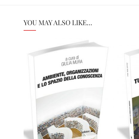
YOU MAY ALSO LIKE…
18,00
€
Add to basket