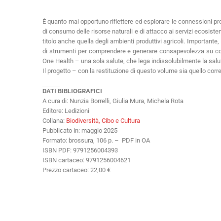
È quanto mai opportuno riflettere ed esplorare le connessioni p
di consumo delle risorse naturali e di attacco ai servizi ecosist
titolo anche quella degli ambienti produttivi agricoli. Importante,
di strumenti per comprendere e generare consapevolezza su come 
One Health – una sola salute, che lega indissolubilmente la salu
Il progetto – con la restituzione di questo volume sia quello corr
DATI BIBLIOGRAFICI
A cura di: Nunzia Borrelli, Giulia Mura, Michela Rota
Editore: Ledizioni
Collana:
Biodiversità, Cibo e Cultura
Pubblicato in: maggio 2025
Formato: brossura, 106 p. – PDF in OA
ISBN PDF: 9791256004393
ISBN cartaceo:
9791256004621
Prezzo cartaceo: 22,00 €