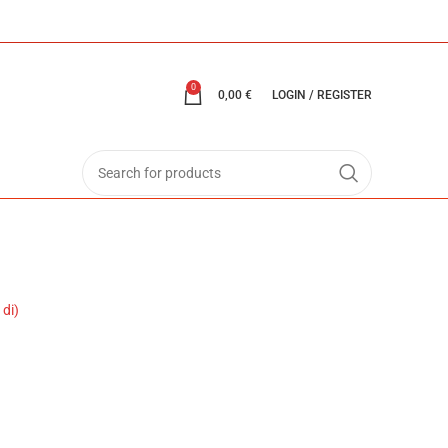
0
0,00
€
LOGIN / REGISTER
 di)