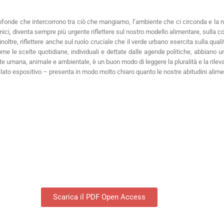
rofonde che intercorrono tra ciò che mangiamo, l’ambiente che ci circonda e la 
emici, diventa sempre più urgente riflettere sul nostro modello alimentare, sulla
 inoltre, riflettere anche sul ruolo cruciale che il verde urbano esercita sulla qua
le scelte quotidiane, individuali e dettate dalle agende politiche, abbiano un
te umana, animale e ambientale, è un buon modo di leggere la pluralità e la rilev
elato espositivo – presenta in modo molto chiaro quanto le nostre abitudini alime
Scarica il PDF Open Access