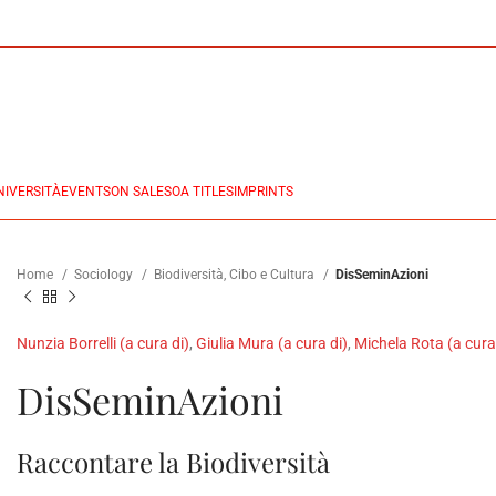
NIVERSITÀ
EVENTS
ON SALES
OA TITLES
IMPRINTS
Home
Sociology
Biodiversità, Cibo e Cultura
DisSeminAzioni
Nunzia Borrelli (a cura di)
,
Giulia Mura (a cura di)
,
Michela Rota (a cura
DisSeminAzioni
Raccontare la Biodiversità