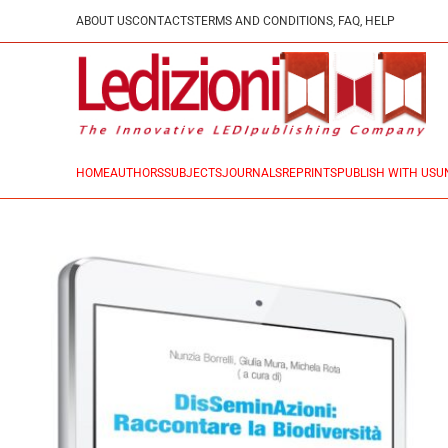
ABOUT US
CONTACTS
TERMS AND CONDITIONS, FAQ, HELP
HOME
AUTHORS
SUBJECTS
JOURNALS
REPRINTS
PUBLISH WITH US
U