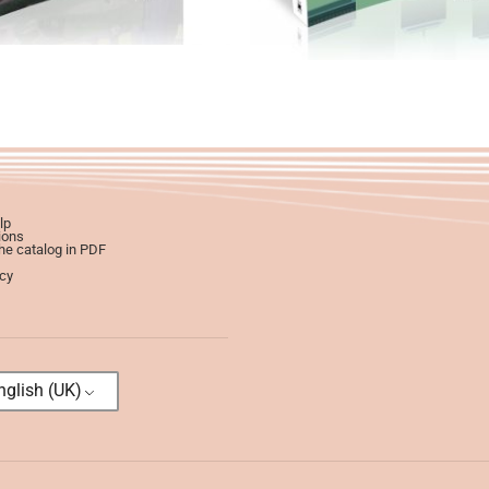
lp
ions
e catalog in PDF
icy
glish (UK)