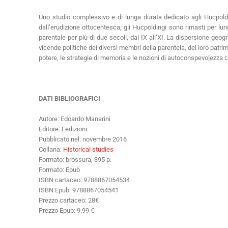
Uno studio complessivo e di lunga durata dedicato agli Hucpoldin
dall’erudizione ottocentesca, gli Hucpoldingi sono rimasti per lung
parentale per più di due secoli, dal IX all’XI. La dispersione geogr
vicende politiche dei diversi membri della parentela, del loro patrim
potere, le strategie di memoria e le nozioni di autoconspevolezza co
DATI BIBLIOGRAFICI
Autore: Edoardo Manarini
Editore: Ledizioni
Pubblicato nel: novembre 2016
Collana:
Historical studies
Formato: brossura, 395 p.
Formato: Epub
ISBN cartaceo: 9788867054534
ISBN Epub: 9788867054541
Prezzo cartaceo: 28€
Prezzo Epub: 9.99 €