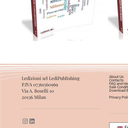
0,00
€
28,00
€
Select options
About Us
Ledizioni srl LediPublishing
Contacts
P.IVA 07361560969
FAQ and He
Sale Condit
Via A. Boselli 10
Download th
20136 Milan
Privacy Pol
En