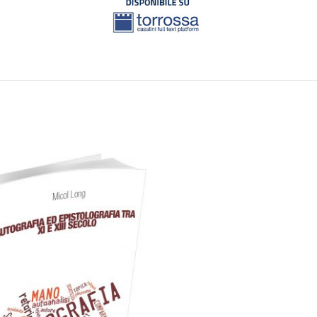
artaceo
eBook in ePub
eBook in PDF