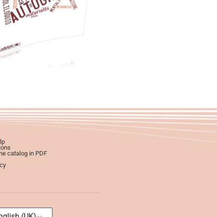
0,00
€
28,00
€
Select options
lp
ions
e catalog in PDF
icy
glish (UK)