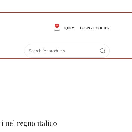
0
0,00
€
LOGIN / REGISTER
ri nel regno italico