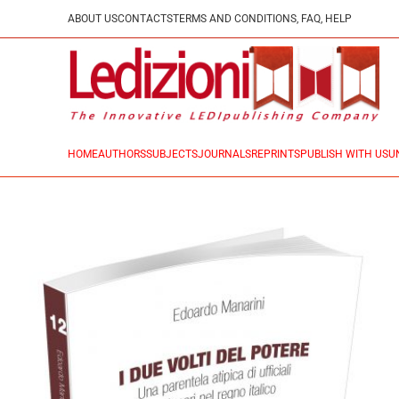
ABOUT US
CONTACTS
TERMS AND CONDITIONS, FAQ, HELP
HOME
AUTHORS
SUBJECTS
JOURNALS
REPRINTS
PUBLISH WITH US
U