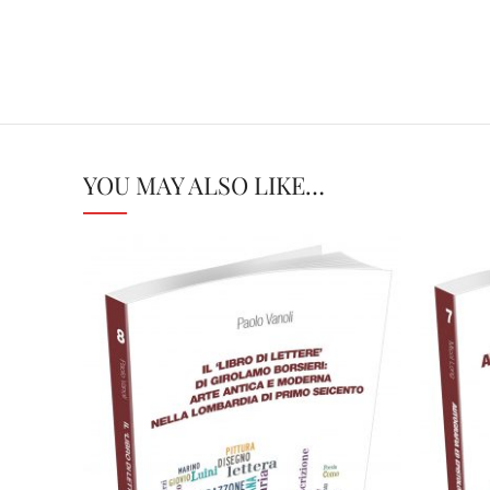
YOU MAY ALSO LIKE…
C
Cartaceo
eBook in ePub
eBook in PDF