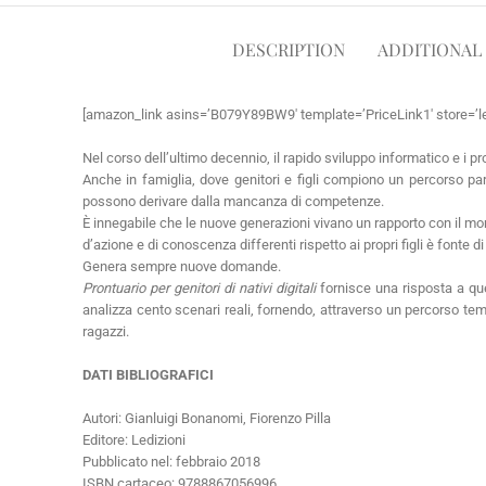
DESCRIPTION
ADDITIONAL
[amazon_link asins=’B079Y89BW9′ template=’PriceLink1′ store=’l
Nel corso dell’ultimo decennio, il rapido sviluppo informatico e i 
Anche in famiglia, dove genitori e figli compiono un percorso para
possono derivare dalla mancanza di competenze.
È innegabile che le nuove generazioni vivano un rapporto con il mon
d’azione e di conoscenza differenti rispetto ai propri figli è fonte d
Genera sempre nuove domande.
Prontuario per genitori di nativi digitali
fornisce una risposta a que
analizza cento scenari reali, fornendo, attraverso un percorso tema
ragazzi.
DATI BIBLIOGRAFICI
Autori: Gianluigi Bonanomi, Fiorenzo Pilla
Editore: Ledizioni
Pubblicato nel: febbraio 2018
ISBN cartaceo: 9788867056996