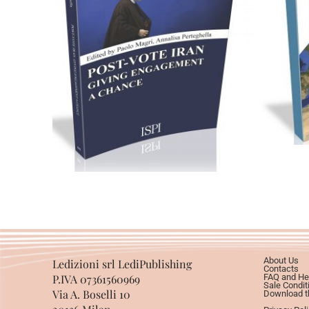
C
Cartaceo
eBook in ePub
eBook in PDF
0,00
€
12,00
€
Select options
About Us
Ledizioni srl LediPublishing
Contacts
P.IVA 07361560969
FAQ and He
Sale Condit
Via A. Boselli 10
Download th