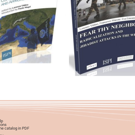
Cartaceo
eBook in eP
artaceo
eBook in ePub
eBook in PDF
eBook in PDF
0,00
€
12,00
€
0,00
€
12,00
€
Select options
Select options
lp
ions
e catalog in PDF