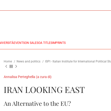
NIVERSITÀ
EVENTS
ON SALES
OA TITLES
IMPRINTS
Home
News and politics
ISPI - Italian Institute for International Political S
Annalisa Perteghella (a cura di)
IRAN LOOKING EAST
An Alternative to the EU?