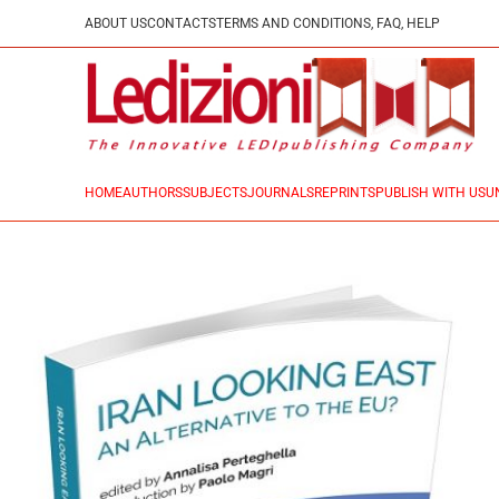
ABOUT US
CONTACTS
TERMS AND CONDITIONS, FAQ, HELP
HOME
AUTHORS
SUBJECTS
JOURNALS
REPRINTS
PUBLISH WITH US
U