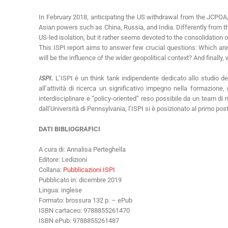
In February 2018, anticipating the US withdrawal from the JCPOA,
Asian powers such as China, Russia, and India. Differently from t
US-led isolation, but it rather seems devoted to the consolidatio
This ISPI report aims to answer few crucial questions: Which are 
will be the influence of the wider geopolitical context? And finally, w
ISPI.
L’ISPI è un think tank indipendente dedicato allo studio del
all’attività di ricerca un significativo impegno nella formazione, 
interdisciplinare e “policy-oriented” reso possibile da un team di r
dall’Università di Pennsylvania, l’ISPI si è posizionato al primo po
DATI BIBLIOGRAFICI
A cura di: Annalisa Perteghella
Editore: Ledizioni
Collana:
Pubblicazioni ISPI
Pubblicato in: dicembre 2019
Lingua: inglese
Formato: brossura 132 p. – ePub
ISBN cartaceo: 9788855261470
ISBN ePub: 9788855261487