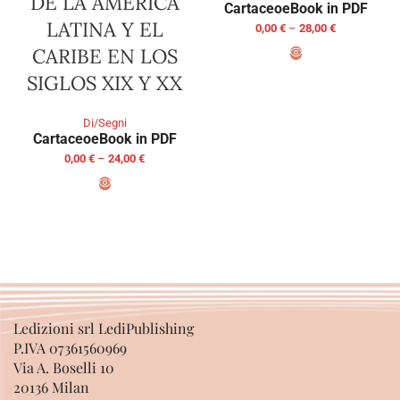
DE LA AMÉRICA
Cartaceo
eBook in PDF
LATINA Y EL
0,00
€
–
28,00
€
CARIBE EN LOS
SIGLOS XIX Y XX
SELECT OPTIONS
Di/Segni
Cartaceo
eBook in PDF
0,00
€
–
24,00
€
SELECT OPTIONS
Ledizioni srl LediPublishing
P.IVA 07361560969
Via A. Boselli 10
20136 Milan