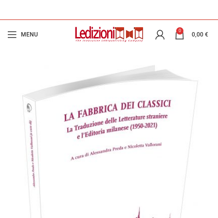
0
MENU
0,00
€