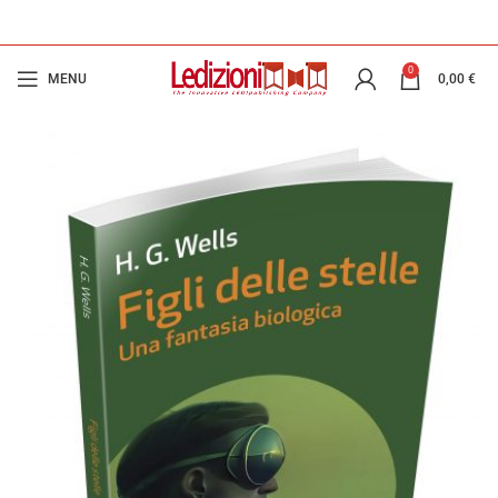
0
MENU
0,00
€