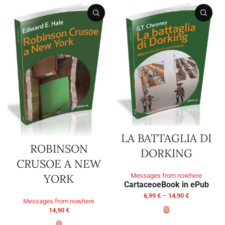
LA BATTAGLIA DI
ROBINSON
DORKING
CRUSOE A NEW
Messages from nowhere
YORK
Cartaceo
eBook in ePub
6,99
€
–
14,90
€
Messages from nowhere
14,90
€
SELECT OPTIONS