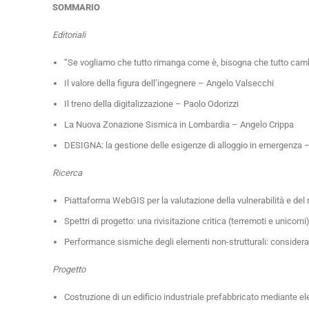
SOMMARIO
Editoriali
“Se vogliamo che tutto rimanga come è, bisogna che tutto cam
Il valore della figura dell’ingegnere – Angelo Valsecchi
Il treno della digitalizzazione – Paolo Odorizzi
La Nuova Zonazione Sismica in Lombardia – Angelo Crippa
DESIGNA: la gestione delle esigenze di alloggio in emergenza
Ricerca
Piattaforma WebGIS per la valutazione della vulnerabilità e del r
Spettri di progetto: una rivisitazione critica (terremoti e unicorn
Performance sismiche degli elementi non-strutturali: consider
Progetto
Costruzione di un edificio industriale prefabbricato mediante e