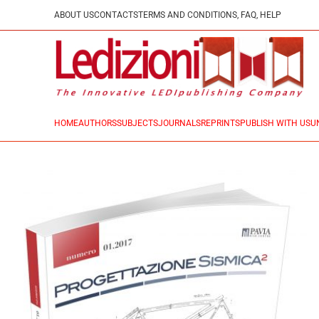
ABOUT US
CONTACTS
TERMS AND CONDITIONS, FAQ, HELP
HOME
AUTHORS
SUBJECTS
JOURNALS
REPRINTS
PUBLISH WITH US
U