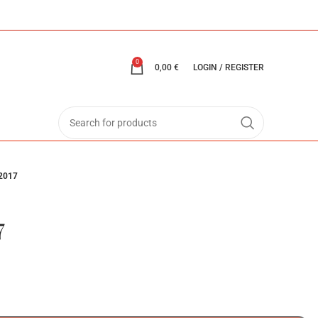
0
0,00
€
LOGIN / REGISTER
/2017
7