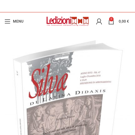
0
MENU
0,00
€