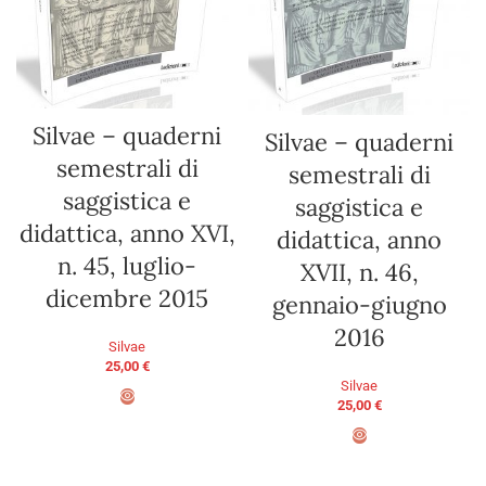
Silvae – quaderni
Silvae – quaderni
semestrali di
semestrali di
saggistica e
saggistica e
didattica, anno XVI,
didattica, anno
n. 45, luglio-
XVII, n. 46,
dicembre 2015
gennaio-giugno
2016
Silvae
25,00
€
Silvae
25,00
€
ADD TO BASKET
ADD TO BASKET