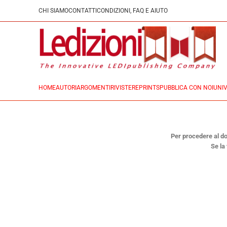
CHI SIAMO
CONTATTI
CONDIZIONI, FAQ E AIUTO
HOME
AUTORI
ARGOMENTI
RIVISTE
REPRINTS
PUBBLICA CON NOI
UNIV
Per procedere al dow
Se la