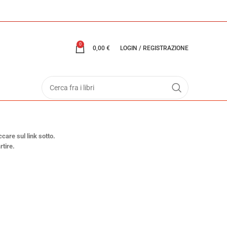
0
0,00
€
LOGIN / REGISTRAZIONE
ccare sul link sotto.
rtire.