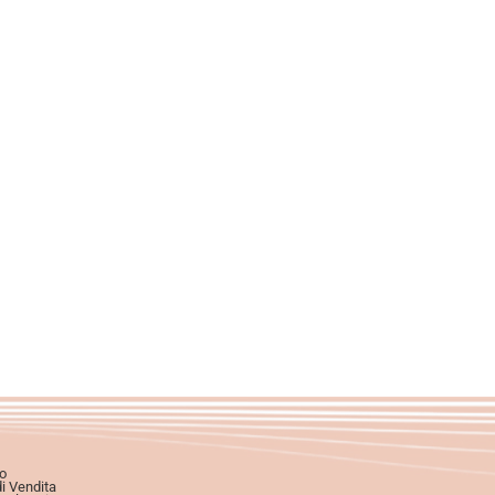
o
di Vendita