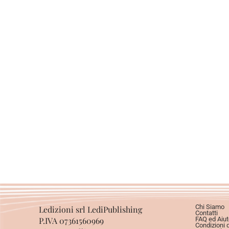
Chi Siamo
Ledizioni srl LediPublishing
Contatti
P.IVA 07361560969
FAQ ed Aiut
Condizioni 