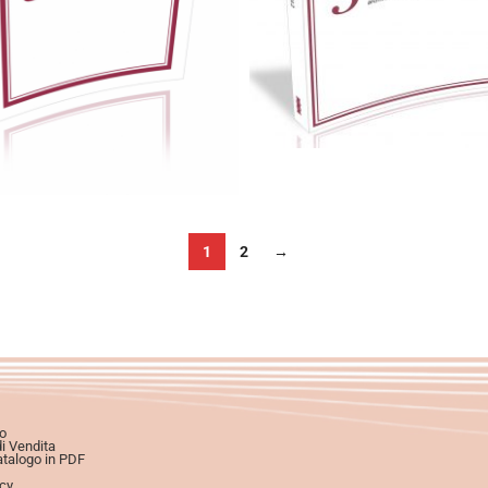
0,00
€
25,00
€
Cartaceo
eBook in PDF
0,00
€
25,00
€
Scegli
Scegli
1
2
→
o
di Vendita
atalogo in PDF
icy