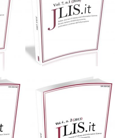
Cartaceo
eBook in PDF
0,00
€
25,00
€
Scegli