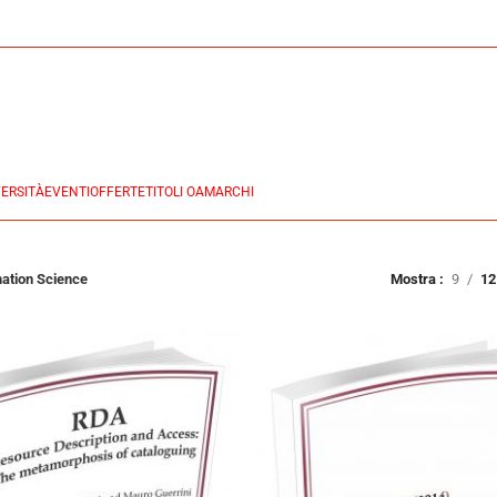
ERSITÀ
EVENTI
OFFERTE
TITOLI OA
MARCHI
rmation Science
Mostra
9
12