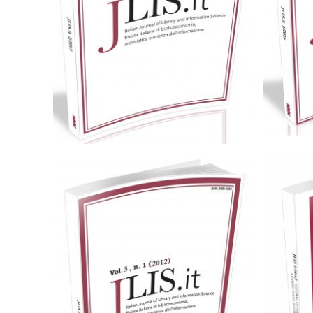
Cartaceo
25,00
€
Scegli
Cartaceo
eBook in PDF
0,00
€
25,00
€