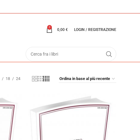
0
0,00
€
LOGIN / REGISTRAZIONE
18
24