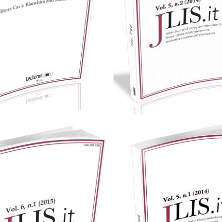
25,00
€
Aggiungi al carrello
Cartaceo
eBook in PDF
0,00
€
25,00
€
Scegli