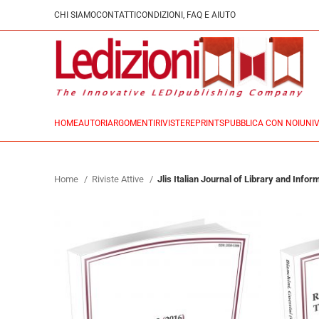
CHI SIAMO
CONTATTI
CONDIZIONI, FAQ E AIUTO
HOME
AUTORI
ARGOMENTI
RIVISTE
REPRINTS
PUBBLICA CON NOI
UNIV
Home
Riviste Attive
Jlis Italian Journal of Library and Info