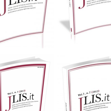
Cartaceo
eBook in PD
Cartaceo
0,00
€
25,00
€
25,00
€
Scegli
Scegli
Cartaceo
eBook in PD