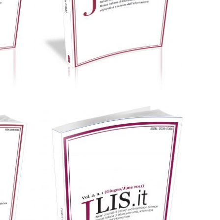
F
Cartaceo
eBook in PDF
0,00
€
25,00
€
Scegli
Cartaceo
eBook in PDF
0,00
€
25,00
€
F