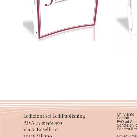
Scegli
Chi Siamo
Ledizioni srl LediPublishing
Contatti
P.IVA 07361560969
FAQ ed Aiut
Condizioni 
Via A. Boselli 10
Scarica il c
20136 Milano
Privacy Pol