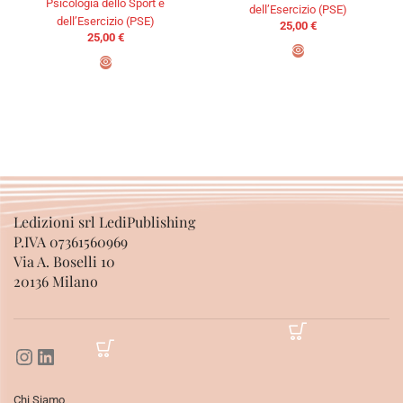
Psicologia dello Sport e
dell’Esercizio (PSE)
dell’Esercizio (PSE)
25,00
€
25,00
€
AGGIUNGI AL CARRELLO
AGGIUNGI AL CARRELLO
Ledizioni srl LediPublishing
P.IVA 07361560969
Via A. Boselli 10
20136 Milano
Chi Siamo