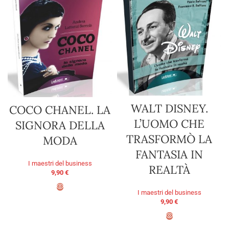
WALT DISNEY.
COCO CHANEL. LA
L’UOMO CHE
SIGNORA DELLA
TRASFORMÒ LA
MODA
FANTASIA IN
I maestri del business
REALTÀ
9,90
€
I maestri del business
AGGIUNGI AL CARRELLO
9,90
€