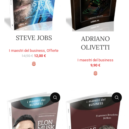
STEVE JOBS
ADRIANO
OLIVETTI
I maestri del business
,
Offerte
12,00
€
14,90
€
I maestri del business
9,90
€
AGGIUNGI AL CARRELLO
AGGIUNGI AL CARRELLO