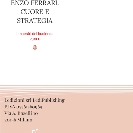
ENZO FERRARI.
CUORE E
STRATEGIA
I maestri del business
7,90
€
AGGIUNGI AL CARRELLO
Ledizioni srl LediPublishing
P.IVA 07361560969
Via A. Boselli 10
20136 Milano