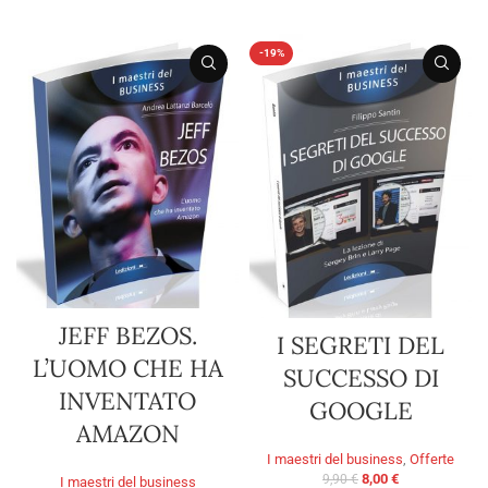
AGGIUNGI AL CARRELLO
-19%
JEFF BEZOS.
I SEGRETI DEL
L’UOMO CHE HA
SUCCESSO DI
INVENTATO
GOOGLE
AMAZON
I maestri del business
,
Offerte
8,00
€
9,90
€
I maestri del business