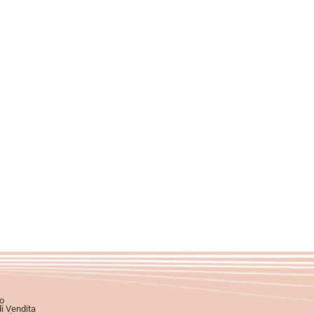
o
di Vendita