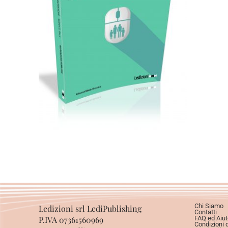
Cartaceo
eBook in ePub
4,99
€
14,00
€
Scegli
Chi Siamo
Ledizioni srl LediPublishing
Contatti
P.IVA 07361560969
FAQ ed Aiut
Condizioni 