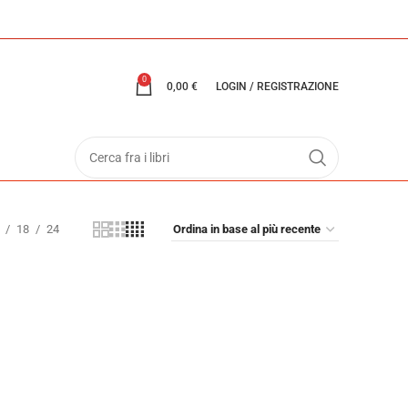
0
0,00
€
LOGIN / REGISTRAZIONE
18
24