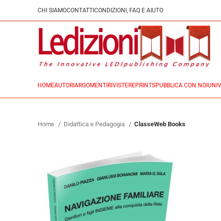
CHI SIAMO
CONTATTI
CONDIZIONI, FAQ E AIUTO
HOME
AUTORI
ARGOMENTI
RIVISTE
REPRINTS
PUBBLICA CON NOI
UNIV
Home
Didattica e Pedagogia
ClasseWeb Books