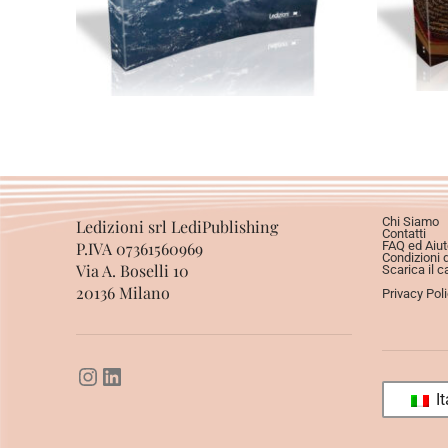
Chi Siamo
Ledizioni srl LediPublishing
Contatti
P.IVA 07361560969
FAQ ed Aiut
Condizioni 
Via A. Boselli 10
Scarica il c
20136 Milano
Privacy Pol
It