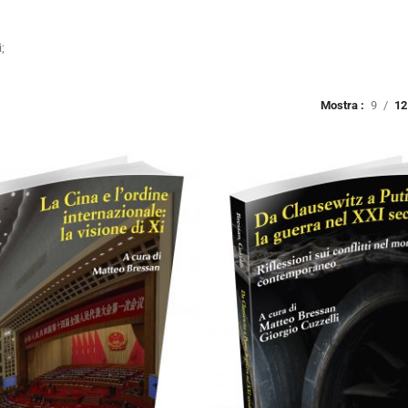
;
Mostra
9
12
Cartaceo
eBook in eP
artaceo
eBook in ePub
8,99
€
19,90
€
4,99
€
12,90
€
Scegli
Scegli