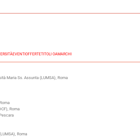
ERSITÀ
EVENTI
OFFERTE
TITOLI OA
MARCHI
rsità Maria Ss. Assunta (LUMSA), Roma
, Roma
NDCF), Roma
i-Pescara
a (LUMSA), Roma