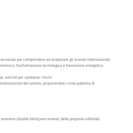
i necessari per comprendere ed analizzare gli scenari internazionali,
 geo-economica, trasformazione tecnologica e transizione energetica
e, nonché per valutarne i rischi.
ei professionisti del settore, proponendosi come palestra di
 anonima (double blind peer-review) delle proposte editoriali,