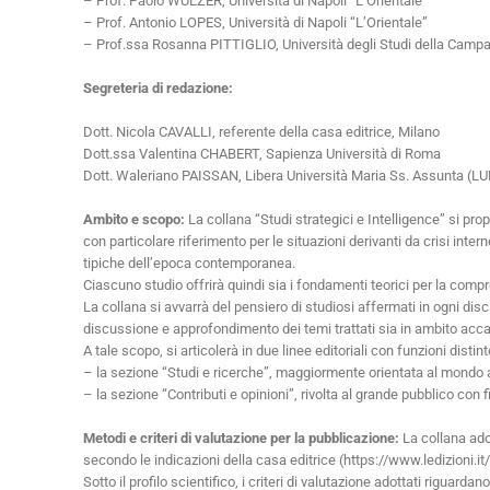
– Prof. Paolo WULZER, Università di Napoli “L’Orientale”
– Prof. Antonio LOPES, Università di Napoli “L’Orientale”
– Prof.ssa Rosanna PITTIGLIO, Università degli Studi della Campani
Segreteria di redazione:
Dott. Nicola CAVALLI, referente della casa editrice, Milano
Dott.ssa Valentina CHABERT, Sapienza Università di Roma
Dott. Waleriano PAISSAN, Libera Università Maria Ss. Assunta (
Ambito e scopo:
La collana “Studi strategici e Intelligence” si pro
con particolare riferimento per le situazioni derivanti da crisi inter
tipiche dell’epoca contemporanea.
Ciascuno studio offrirà quindi sia i fondamenti teorici per la compre
La collana si avvarrà del pensiero di studiosi affermati in ogni disc
discussione e approfondimento dei temi trattati sia in ambito acca
A tale scopo, si articolerà in due linee editoriali con funzioni dist
– la sezione “Studi e ricerche”, maggiormente orientata al mond
– la sezione “Contributi e opinioni”, rivolta al grande pubblico con f
Metodi e criteri di valutazione per la pubblicazione:
La collana ado
secondo le indicazioni della casa editrice (https://www.ledizioni.it
Sotto il profilo scientifico, i criteri di valutazione adottati riguardano