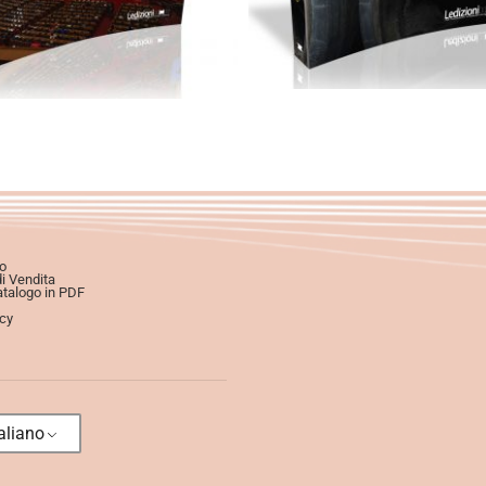
o
di Vendita
atalogo in PDF
icy
aliano