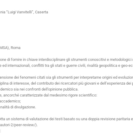
a “Luigi Vanvitelli”, Caserta
LUMSA), Roma
pone di fornire in chiave interdisciplinare gli strumenti conoscitivi e metodologic
ne ed internazionali, conflitti tra gli stati e guerre civili, rivalità geopolitica e
nsione dei fenomeni citati sia gli strumenti per interpretarne origini ed evoluzion
iplina di interesse, del contributo dei ricercatori più giovani e dell’esperienza d
demico sia nei confronti dell’opinione pubblica.
inte, ancorché caratterizzate dal medesimo rigore scientifico:
o accademico;
inalità di divulgazione.
tta un sistema di valutazione dei testi basato su una doppia revisione paritaria e
/autori-2/peer-review/).
: