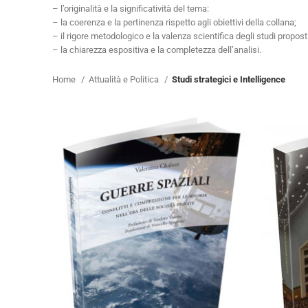
– l’originalità e la significatività del tema:
– la coerenza e la pertinenza rispetto agli obiettivi della collana;
– il rigore metodologico e la valenza scientifica degli studi proposti
– la chiarezza espositiva e la completezza dell’analisi.
Home
Attualità e Politica
Studi strategici e Intelligence
Cartaceo
eBook in ePub
6,99
€
18,00
€
C
Scegli