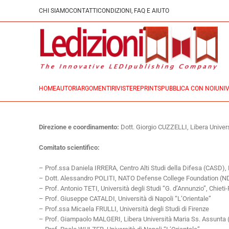
CHI SIAMO
CONTATTI
CONDIZIONI, FAQ E AIUTO
HOME
AUTORI
ARGOMENTI
RIVISTE
REPRINTS
PUBBLICA CON NOI
UNIV
Direzione e coordinamento:
Dott. Giorgio CUZZELLI, Libera Unive
Comitato scientifico:
– Prof.ssa Daniela IRRERA, Centro Alti Studi della Difesa (CASD)
– Dott. Alessandro POLITI, NATO Defense College Foundation (
– Prof. Antonio TETI, Università degli Studi “G. d’Annunzio”, Chiet
– Prof. Giuseppe CATALDI, Università di Napoli “L’Orientale”
– Prof.ssa Micaela FRULLI, Università degli Studi di Firenze
– Prof. Giampaolo MALGERI, Libera Università Maria Ss. Assunt