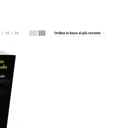
18
24
ub