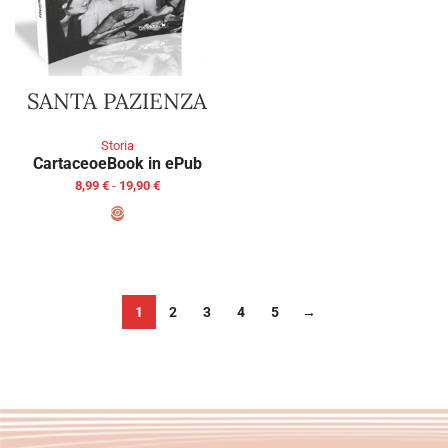
SANTA PAZIENZA
Storia
Cartaceo
eBook in ePub
8,99
€
-
19,90
€
SCEGLI
1
2
3
4
5
→