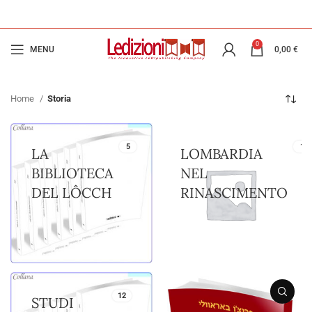
0
MENU
0,00
€
Home
Storia
5
1
LA
LOMBARDIA
BIBLIOTECA
NEL
DEL LÔCCH
RINASCIMENTO
12
STUDI