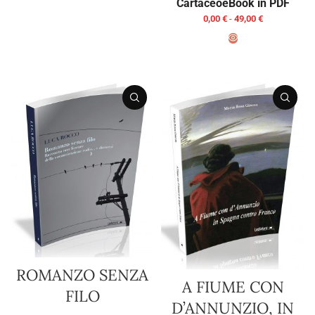
Cartaceo
eBook in PDF
0,00
€
-
49,00
€
SCEGLI
ROMANZO SENZA
A FIUME CON
FILO
D’ANNUNZIO, IN