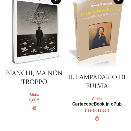
BIANCHI, MA NON
IL LAMPADARIO DI
TROPPO
FULVIA
Storia
Storia
0,00
€
Cartaceo
eBook in ePub
8,99
€
-
18,00
€
AGGIUNGI AL CARRELLO
SCEGLI