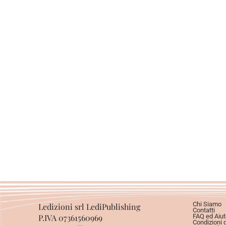
Chi Siamo
Ledizioni srl LediPublishing
Contatti
P.IVA 07361560969
FAQ ed Aiut
Condizioni 