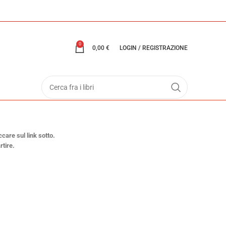
0
0,00
€
LOGIN / REGISTRAZIONE
ccare sul link sotto.
rtire.