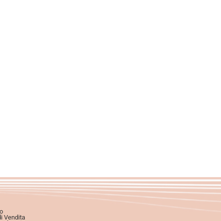
o
di Vendita