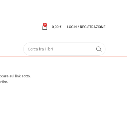
0
0,00
€
LOGIN / REGISTRAZIONE
ccare sul link sotto.
rtire.