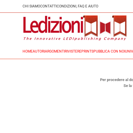
CHI SIAMO
CONTATTI
CONDIZIONI, FAQ E AIUTO
HOME
AUTORI
ARGOMENTI
RIVISTE
REPRINTS
PUBBLICA CON NOI
UNIV
Per procedere al dow
Se la