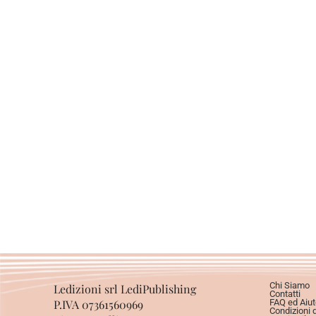
Chi Siamo
Ledizioni srl LediPublishing
Contatti
P.IVA 07361560969
FAQ ed Aiut
Condizioni 