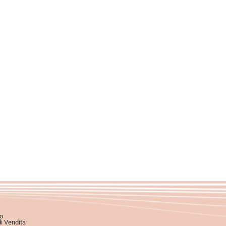
o
di Vendita