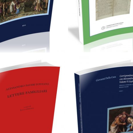
28,00
€
Cartaceo
eBook in PDF
0,00
€
28,00
€
Aggiungi al carrello
Scegli
Cartaceo
eBook in PDF
0,00
€
36,00
€
79,00
€