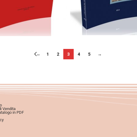
Scegli
Aggiungi al carrello
←
1
2
3
4
5
→
o
di Vendita
atalogo in PDF
icy