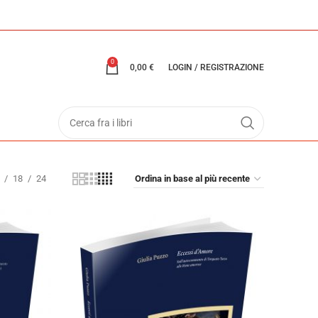
0
0,00
€
LOGIN / REGISTRAZIONE
18
24