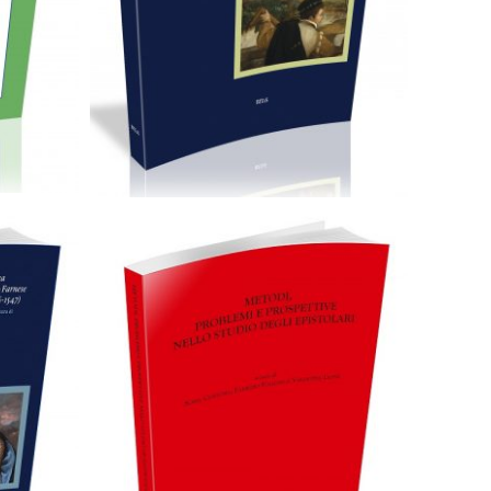
0,00
€
89,00
€
Scegli
Cartaceo
eBook in PDF
0,00
€
36,00
€