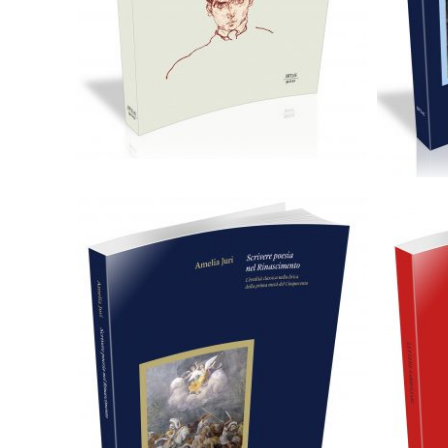
Scegli
Cartaceo
eBook in PDF
0,00
€
89,00
€