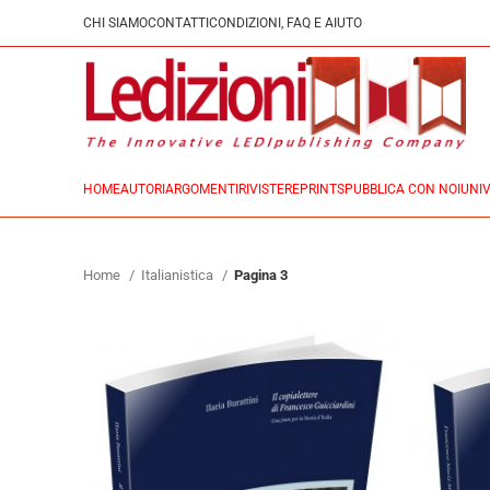
CHI SIAMO
CONTATTI
CONDIZIONI, FAQ E AIUTO
HOME
AUTORI
ARGOMENTI
RIVISTE
REPRINTS
PUBBLICA CON NOI
UNIV
Home
Italianistica
Pagina 3