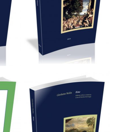
24,00
€
Aggiungi al carrello
Cartaceo
eBook in PDF