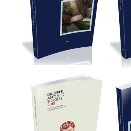
Cartaceo
eBook in PDF
0,00
€
79,00
€
Scegli
Cartaceo
eBook in PDF
0,00
€
29,00
€