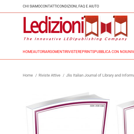
CHI SIAMO
CONTATTI
CONDIZIONI, FAQ E AIUTO
HOME
AUTORI
ARGOMENTI
RIVISTE
REPRINTS
PUBBLICA CON NOI
UNIV
Home
Riviste Attive
Jlis Italian Journal of Library and Infor