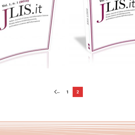
Cartaceo
eBook in PD
Cartaceo
eBook in PDF
0,00
€
25,00
€
0,00
€
25,00
€
Scegli
Scegli
←
1
2