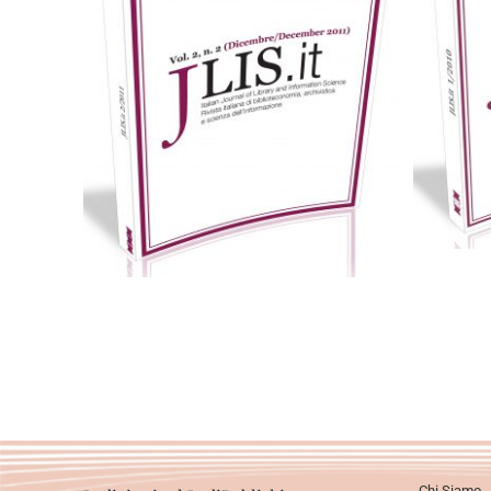
Cartaceo
eBook in PDF
0,00
€
25,00
€
Scegli
Chi Siamo