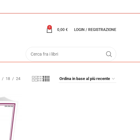
0
0,00
€
LOGIN / REGISTRAZIONE
18
24