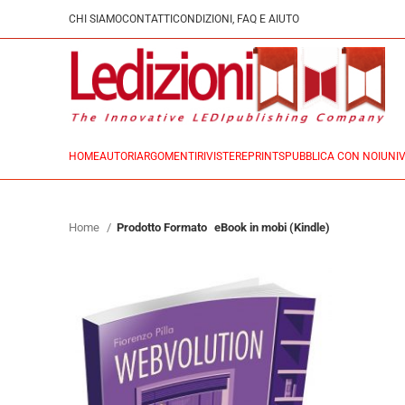
CHI SIAMO
CONTATTI
CONDIZIONI, FAQ E AIUTO
HOME
AUTORI
ARGOMENTI
RIVISTE
REPRINTS
PUBBLICA CON NOI
UNIV
Home
Prodotto Formato
eBook in mobi (Kindle)