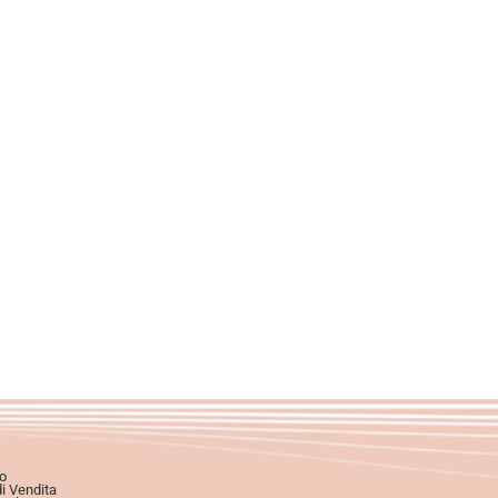
o
di Vendita