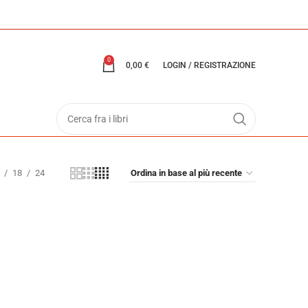
0
0,00
€
LOGIN / REGISTRAZIONE
18
24