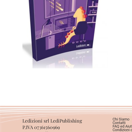
eBook in mobi (Kindle)
Cartaceo
eBook in ePub
4,99
€
14,90
€
Scegli
Chi Siamo
Ledizioni srl LediPublishing
Contatti
P.IVA 07361560969
FAQ ed Aiut
Condizioni 