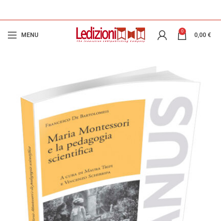
0
MENU
0,00
€