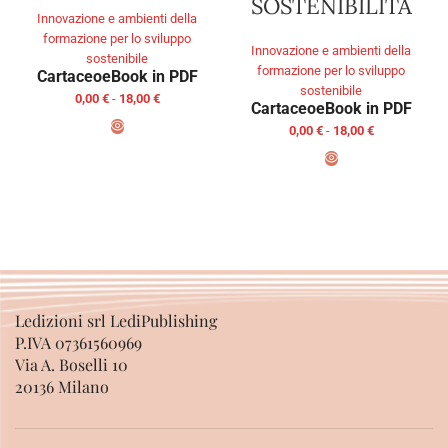
SOSTENIBILITÀ
Innovazione e ambienti della
formazione per lo sviluppo
Innovazione e ambienti della
sostenibile
formazione per lo sviluppo
Cartaceo
eBook in PDF
sostenibile
0,00
€
-
18,00
€
Cartaceo
eBook in PDF
0,00
€
-
18,00
€
SCEGLI
SCEGLI
Ledizioni srl LediPublishing
P.IVA 07361560969
Via A. Boselli 10
20136 Milano