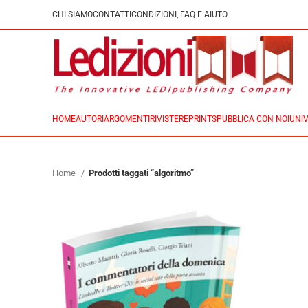
CHI SIAMO
CONTATTI
CONDIZIONI, FAQ E AIUTO
HOME
AUTORI
ARGOMENTI
RIVISTE
REPRINTS
PUBBLICA CON NOI
UNIV
Home
Prodotti taggati “algoritmo”