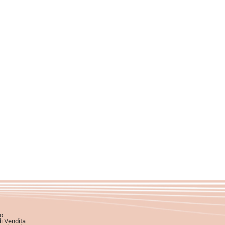
o
di Vendita