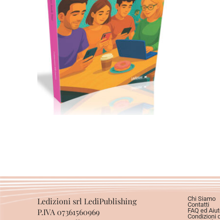
Cartaceo
eBook in ePub
11,99
€
24,00
€
Scegli
Chi Siamo
Ledizioni srl LediPublishing
Contatti
P.IVA 07361560969
FAQ ed Aiut
Condizioni 