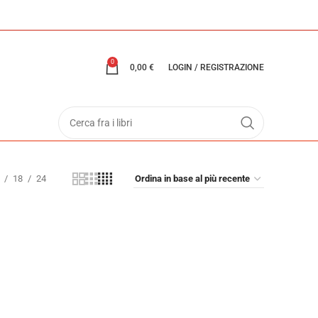
0
0,00
€
LOGIN / REGISTRAZIONE
18
24