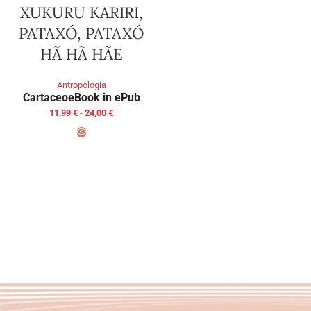
XUKURU KARIRI,
PATAXÓ, PATAXÓ
HÃ HÃ HÃE
Antropologia
Cartaceo
eBook in ePub
11,99
€
-
24,00
€
SCEGLI