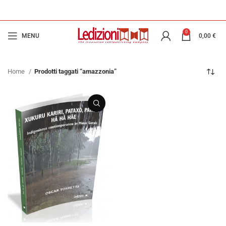
0
MENU
0,00
€
Home
Prodotti taggati “amazzonia”