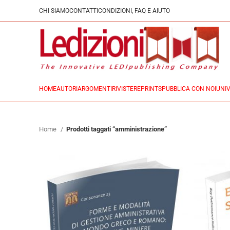
CHI SIAMO
CONTATTI
CONDIZIONI, FAQ E AIUTO
HOME
AUTORI
ARGOMENTI
RIVISTE
REPRINTS
PUBBLICA CON NOI
UNIV
Home
Prodotti taggati “amministrazione”