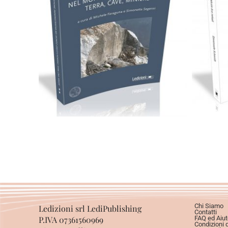
C
28,00
€
Aggiungi al carrello
Chi Siamo
Ledizioni srl LediPublishing
Contatti
P.IVA 07361560969
FAQ ed Aiut
Condizioni 