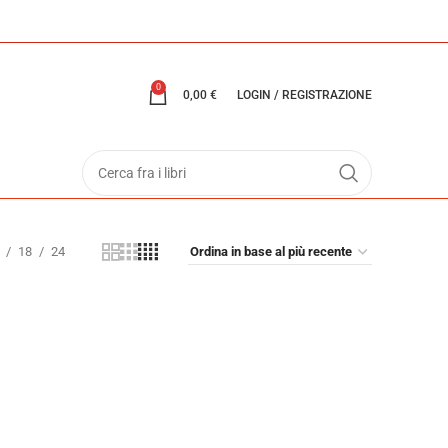
0
0,00
€
LOGIN / REGISTRAZIONE
18
24