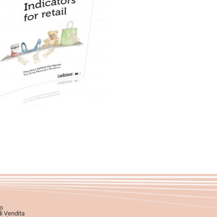
artaceo
eBook in ePub
9,99
€
19,90
€
Scegli
o
di Vendita