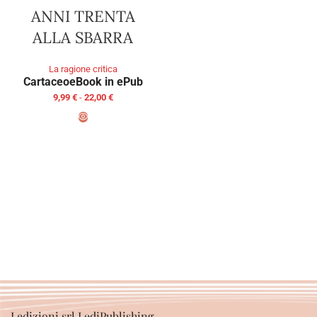
ANNI TRENTA
ALLA SBARRA
La ragione critica
Cartaceo
eBook in ePub
9,99
€
-
22,00
€
SCEGLI
Ledizioni srl LediPublishing