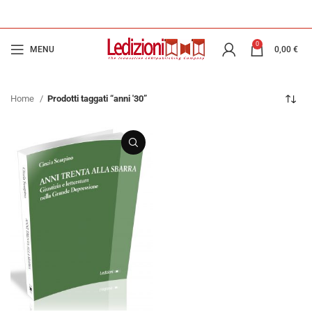
0
MENU
0,00
€
Home
Prodotti taggati “anni '30”