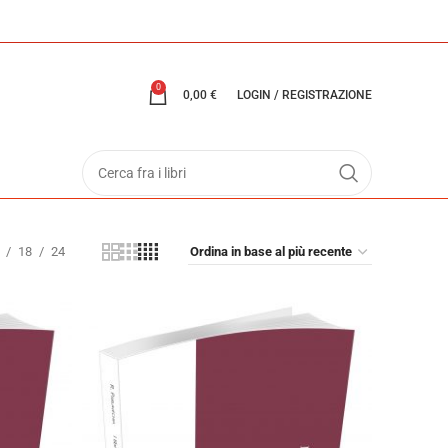
0
0,00
€
LOGIN / REGISTRAZIONE
18
24