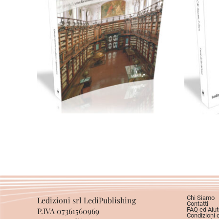
C
Cartaceo
eBook in ePub
eBook in PDF
0,00
€
28,00
€
Scegli
Chi Siamo
Ledizioni srl LediPublishing
Contatti
P.IVA 07361560969
FAQ ed Aiut
Condizioni 