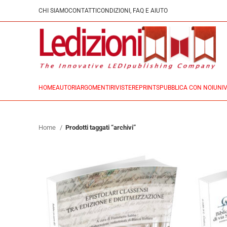
CHI SIAMO
CONTATTI
CONDIZIONI, FAQ E AIUTO
HOME
AUTORI
ARGOMENTI
RIVISTE
REPRINTS
PUBBLICA CON NOI
UNIV
Home
Prodotti taggati “archivi”