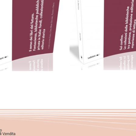
Cartaceo
eBook in eP
eBook in PDF
artaceo
eBook in ePub
0,00
€
24,00
€
11,99
€
24,00
€
Scegli
Scegli
o
di Vendita