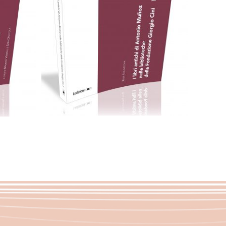
ub
28,00
€
Aggiungi al carrello