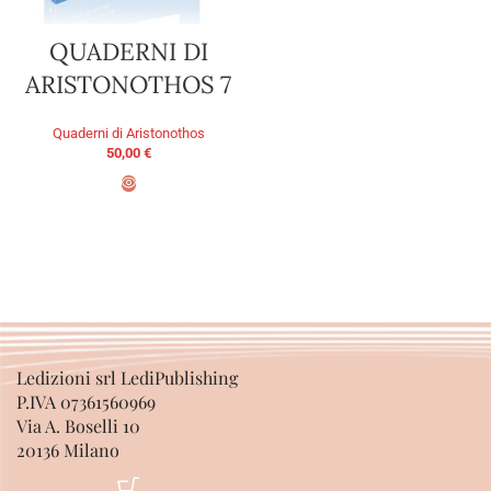
QUADERNI DI
ARISTONOTHOS 7
Quaderni di Aristonothos
50,00
€
AGGIUNGI AL CARRELLO
Ledizioni srl LediPublishing
P.IVA 07361560969
Via A. Boselli 10
20136 Milano