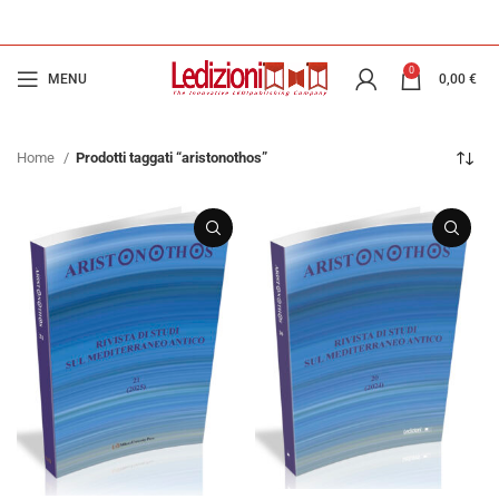
0
MENU
0,00
€
Home
Prodotti taggati “aristonothos”