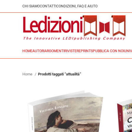
CHI SIAMO
CONTATTI
CONDIZIONI, FAQ E AIUTO
HOME
AUTORI
ARGOMENTI
RIVISTE
REPRINTS
PUBBLICA CON NOI
UNIV
Home
Prodotti taggati “attualità”