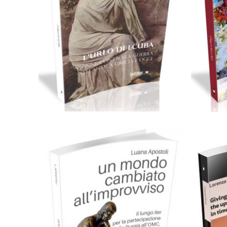
Cartaceo
eBook in ePub
C
8,99
€
18,00
€
Scegli
C