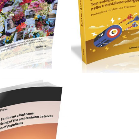
Cartaceo
eBook in eP
artaceo
eBook in ePub
6,99
€
14,90
€
6,99
€
16,90
€
Scegli
Scegli
artaceo
eBook in ePub