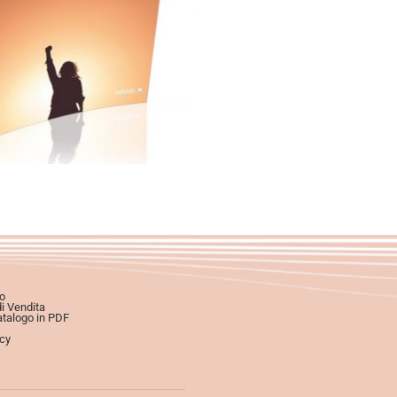
eBook in PDF
0,00
€
18,00
€
Scegli
o
di Vendita
atalogo in PDF
icy