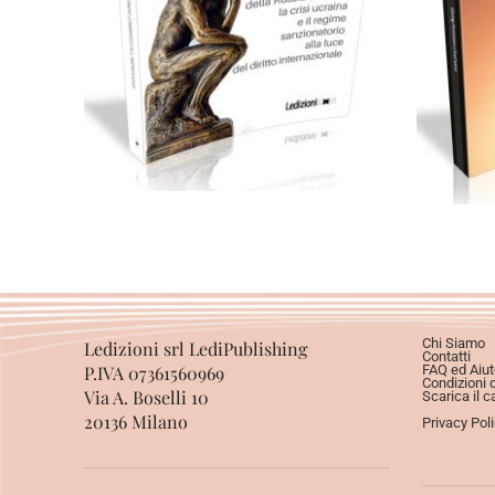
28,00
€
Aggiungi al carrello
Chi Siamo
Ledizioni srl LediPublishing
Contatti
P.IVA 07361560969
FAQ ed Aiut
Condizioni 
Via A. Boselli 10
Scarica il c
20136 Milano
Privacy Pol