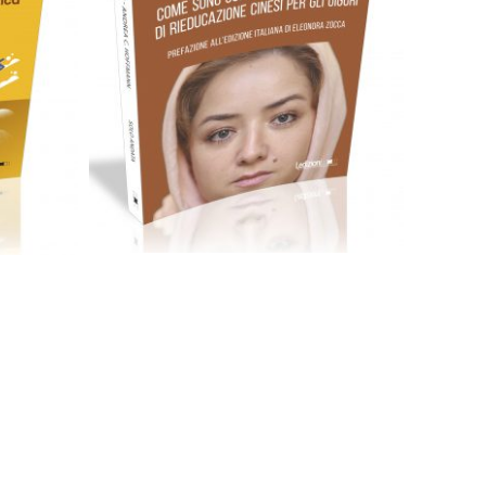
Cartaceo
eBook in ePub
ub
6,99
€
12,90
€
Scegli