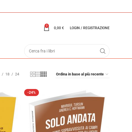
0
0,00
€
LOGIN / REGISTRAZIONE
18
24
-24%